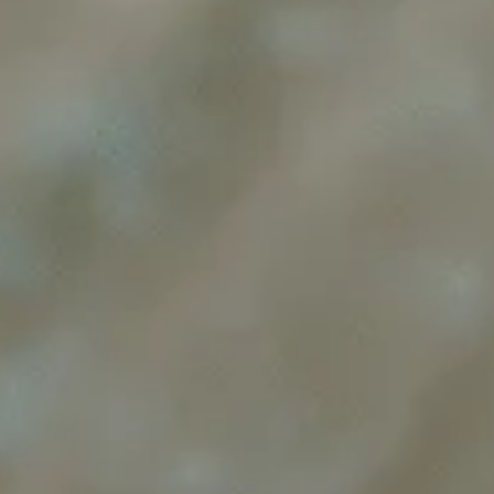
КОНТАКТЫ
ПАРКА
Контактный телефон
+7 (343) 687-75-80,
+7 (922) 599-01-09
Электронная почта
mbuk.vpkio@mail.ru
Адрес парка
Свердловская обл,
Верхняя Пышма г, Чкалова
ул, 87
Время работы парка
С 06:00 до 23:00
В праздничные дни график работы парка может быть
изменен
Адрес офиса
Верхняя Пышма г, 40 лет
октября, 73