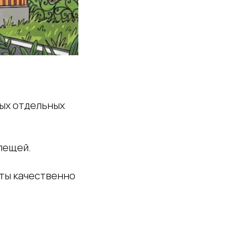
рых отдельных
клещей.
оты качественно