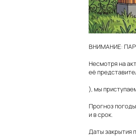
️ВНИМАНИЕ: ПА
Несмотря на ак
её представите
), мы приступае
Прогноз погоды
и в срок.
Даты закрытия па