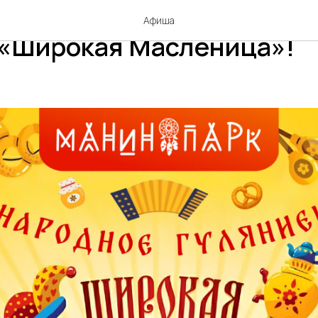
 парк приглашает на нар
Афиша
 «Широкая Масленица»!