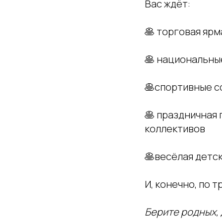
Вас ждёт:
🥞 торговая ярм
🥞 национальны
🥞спортивные с
🥞 праздничная
коллективов
🥞весёлая детс
И, конечно, по 
Берите родных,