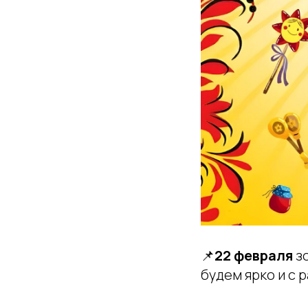
📌
22 февраля
зо
будем ярко и с 