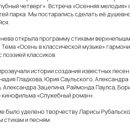
лубный четверг». Встреча «Осенняя мелодия» 
тей парка. Мы постарались сделать её душевн
ся.
енева открыла программу стихами верхнепышм
. Тема «Осень в классической музыке» гармон
 поэзией классиков.
прозвучали истории создания известных песен
надия Гладкова, Юрия Саульского, Александра
, Александра Зацепина, Раймонда Паулса, Бор
из кинофильма «Служебный роман».
е было уделено творчеству Ларисы Рубальско
 стихам и песням.