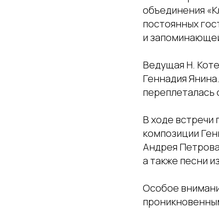
объединения «К
постоянных гос
и запоминающей
Ведущая Н. Кот
Геннадия Янина
переплеталась с
В ходе встречи 
композиции Ген
Андрея Петрова
а также песни 
Особое внимани
проникновенным