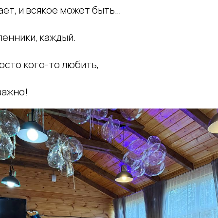
ает, и всякое может быть…
ленники, каждый.
осто кого-то любить,
важно!