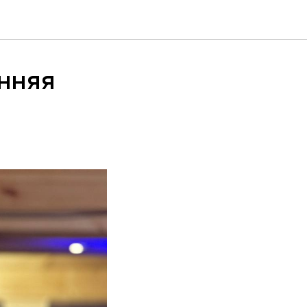
енняя