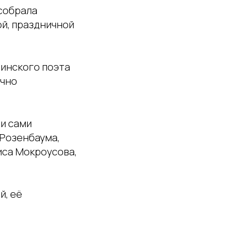
собрала
ой, праздничной
инского поэта
ично
 и сами
 Розенбаума,
иса Мокроусова,
й, её