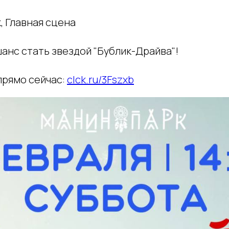
, Главная сцена
шанс стать звездой "Бублик-Драйва"!
прямо сейчас:
clck.ru/3Fszxb