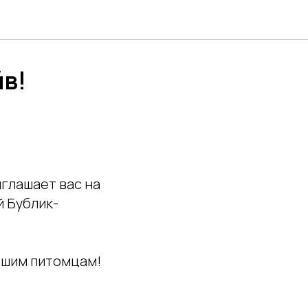
йв!
иглашает вас на
й Бублик-
нашим питомцам!