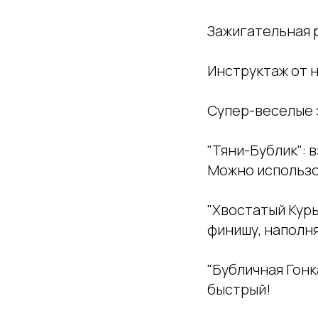
Зажигательная р
Инструктаж от н
Супер-веселые э
"Тяни-Бублик": 
Можно использо
"Хвостатый Курь
финишу, наполня
"Бубличная Гонк
быстрый!