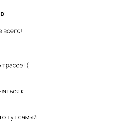
в!
е всего!
 трассе! (
чаться к
то тут самый