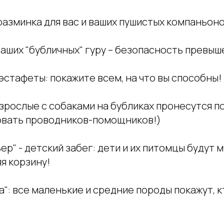
азминка для вас и ваших пушистых компаньоно
аших "бубличных" гуру – безопасность превыш
стафеты: покажите всем, на что вы способны!
взрослые с собаками на бубликах пронесутся по
вать проводников-помощников!)
ер" - детский забег: дети и их питомцы будут м
я корзину!
а": все маленькие и средние породы покажут, к